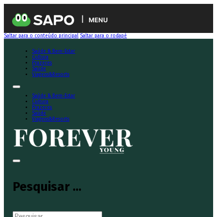
MENU
Saltar para o conteúdo principal
Saltar para o rodapé
Saúde & Bem-Estar
Cultura
Prazeres
Saúde
Viagens&Resorts
Saúde & Bem-Estar
Cultura
Prazeres
Saúde
Viagens&Resorts
Pesquisar ...
Pesquisar