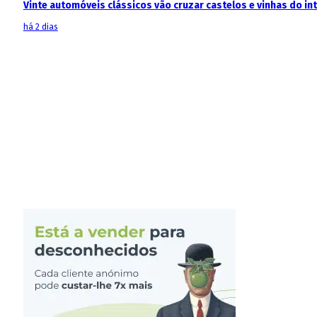
Vinte automóveis clássicos vão cruzar castelos e vinhas do in
há 2 dias