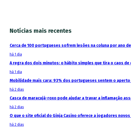
Notícias mais recentes
Cerca de 100 portugueses sofrem lesões na coluna por ano d
há 1 dia
A regra dos dois minutos: o hábito simples que tira o caos de 
há 1 dia
Mobilidade mais cara: 93% dos portugueses sentem o aperto
há 2 dias
Casca de maracujá-roxo pode ajudar a travar a inflamação as
há 2 dias
O que o site oficial do Ginja Casino oferece a jogadores novos
há 2 dias