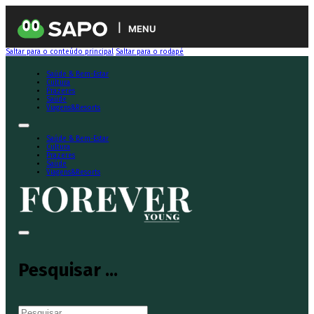
MENU
Saltar para o conteúdo principal
Saltar para o rodapé
Saúde & Bem-Estar
Cultura
Prazeres
Saúde
Viagens&Resorts
Saúde & Bem-Estar
Cultura
Prazeres
Saúde
Viagens&Resorts
Pesquisar ...
Pesquisar