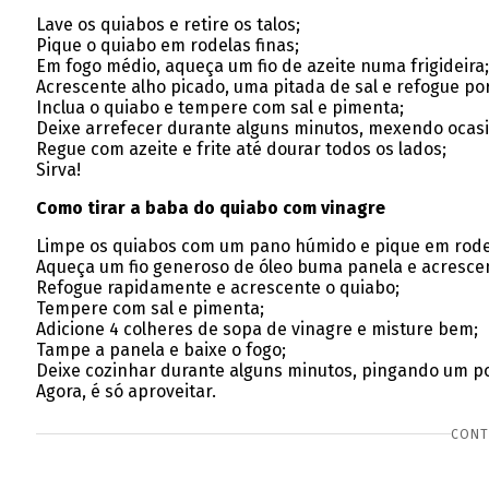
Lave os quiabos e retire os talos;
Pique o quiabo em rodelas finas;
Em fogo médio, aqueça um fio de azeite numa frigideira;
Acrescente alho picado, uma pitada de sal e refogue po
Inclua o quiabo e tempere com sal e pimenta;
Deixe arrefecer durante alguns minutos, mexendo ocas
Regue com azeite e frite até dourar todos os lados;
Sirva!
Como tirar a baba do quiabo com vinagre
Limpe os quiabos com um pano húmido e pique em rodel
Aqueça um fio generoso de óleo buma panela e acrescen
Refogue rapidamente e acrescente o quiabo;
Tempere com sal e pimenta;
Adicione 4 colheres de sopa de vinagre e misture bem;
Tampe a panela e baixe o fogo;
Deixe cozinhar durante alguns minutos, pingando um p
Agora, é só aproveitar.
CONT