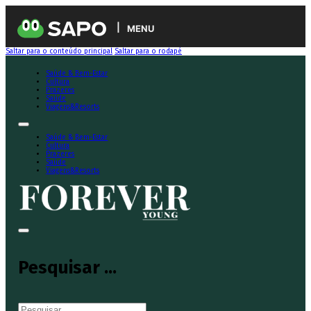
MENU
Saltar para o conteúdo principal
Saltar para o rodapé
Saúde & Bem-Estar
Cultura
Prazeres
Saúde
Viagens&Resorts
Saúde & Bem-Estar
Cultura
Prazeres
Saúde
Viagens&Resorts
Pesquisar ...
Pesquisar