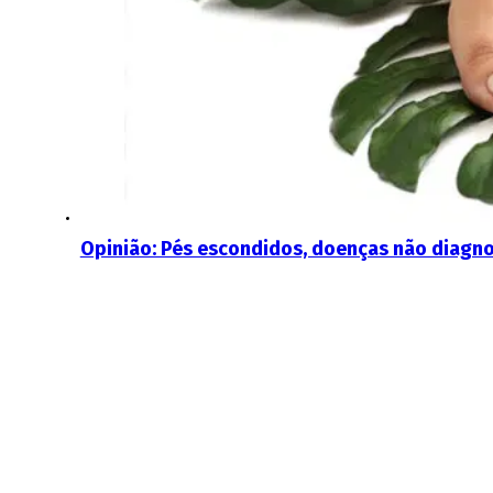
Opinião: Pés escondidos, doenças não diagn