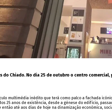
do Chiado. No dia 25 de outubro o centro comercial, g
o multimédia inédito que terá como palco a fachada icónica
 25 anos de existência, desde a génese do edifício, passan
então até aos dias de hoje na dinamização económica, social