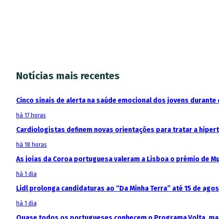
Notícias mais recentes
Cinco sinais de alerta na saúde emocional dos jovens durante 
há 17 horas
Cardiologistas definem novas orientações para tratar a hipe
há 18 horas
As joias da Coroa portuguesa valeram a Lisboa o prémio de M
há 1 dia
Lidl prolonga candidaturas ao “Da Minha Terra” até 15 de ago
há 1 dia
Quase todos os portugueses conhecem o Programa Volta, mas