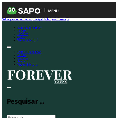
MENU
Saltar para o conteúdo principal
Saltar para o rodapé
Saúde & Bem-Estar
Cultura
Prazeres
Saúde
Viagens&Resorts
Saúde & Bem-Estar
Cultura
Prazeres
Saúde
Viagens&Resorts
Pesquisar ...
Pesquisar