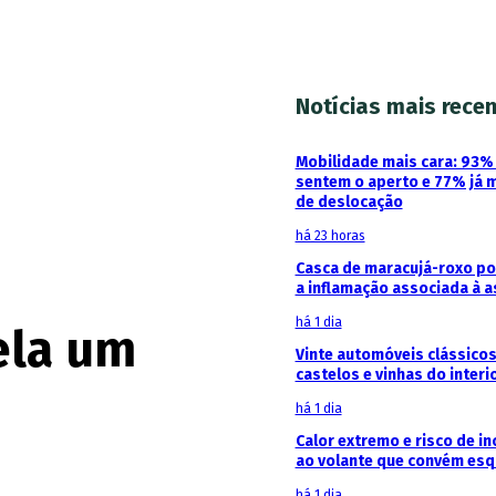
Notícias mais rece
Mobilidade mais cara: 93
sentem o aperto e 77% já 
de deslocação
há 23 horas
Casca de maracujá-roxo pod
a inflamação associada à 
há 1 dia
ela um
Vinte automóveis clássicos
castelos e vinhas do interi
há 1 dia
Calor extremo e risco de in
ao volante que convém esq
há 1 dia