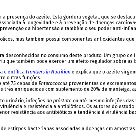
 a presença do azeite
. Esta gordura vegetal, que se destaca
 associada à longevidade e à prevenção de doenças cardiovas
a prevenção da hipertensão e também o seu poder anti-inflam
enólicos, mas também possui componentes antioxidantes que
gora desconhecidos no consumo deste produto. Um grupo de 
iu que também pode exercer um efeito regulador sobre as ba
a científica
Frontiers in Nutrition
e explica que o azeite virge
re outras funções.
e até 75 cepas de
Enterococcus
provenientes de excremento
s três enriquecidas com suplemento de 20% de manteiga, aze
to urinário, infeções
da próstata
ou até mesmo infeções das 
 virulência e resistência a antibióticos. Os autores do estu
nor resistência aos antibióticos e tendência à virulência ba
 de estirpes bacterianas associadas a doenças em amostras