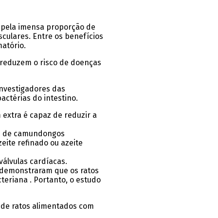
 pela
imensa proporção de
culares. Entre os benefícios
atório.
 reduzem o risco de doenças
investigadores das
ctérias do intestino.
m extra é
capaz de reduzir a
s de camundongos
ite refinado ou azeite
válvulas cardíacas.
do demonstraram que os ratos
cteriana
. Portanto, o estudo
 de ratos alimentados com