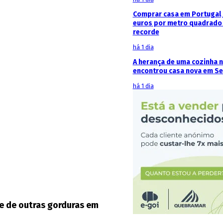
Comprar casa em Portugal j
euros por metro quadrado 
recorde
há 1 dia
A herança de uma cozinha 
encontrou casa nova em Se
há 1 dia
 e de outras gorduras em