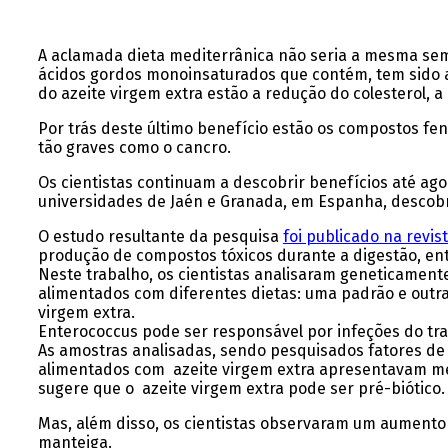
A aclamada dieta mediterrânica não seria a mesma sem
ácidos gordos monoinsaturados que contém
, tem sido
do
azeite virgem extra
estão a redução do colesterol, 
Por trás deste último benefício estão os compostos f
tão graves como o cancro.
Os cientistas continuam a descobrir benefícios até a
universidades de Jaén e Granada, em Espanha, descobr
O estudo resultante da pesquisa
foi publicado na revist
produção de compostos tóxicos durante a digestão,
ent
Neste trabalho, os cientistas analisaram geneticament
alimentados com diferentes dietas: uma padrão e outra
virgem extra.
Enterococcus pode ser responsável por infeções do tra
As amostras analisadas, sendo pesquisados ​​fatores de
alimentados com azeite virgem extra apresentavam
me
sugere que o azeite virgem extra pode ser pré-biótico.
Mas, além disso, os cientistas observaram um aumento
manteiga.