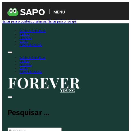
MENU
Saltar para o conteúdo principal
Saltar para o rodapé
Saúde & Bem-Estar
Cultura
Prazeres
Saúde
Viagens&Resorts
Saúde & Bem-Estar
Cultura
Prazeres
Saúde
Viagens&Resorts
Pesquisar ...
Pesquisar