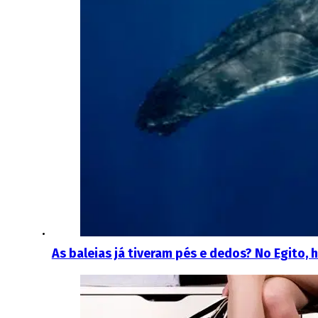
As baleias já tiveram pés e dedos? No Egito,