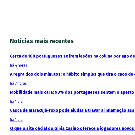
Notícias mais recentes
Cerca de 100 portugueses sofrem lesões na coluna por ano d
há 4 horas
A regra dos dois minutos: o hábito simples que tira o caos de 
há 7 horas
Mobilidade mais cara: 93% dos portugueses sentem o aperto
há 1 dia
Casca de maracujá-roxo pode ajudar a travar a inflamação as
há 1 dia
O que o site oficial do Ginja Casino oferece a jogadores novos