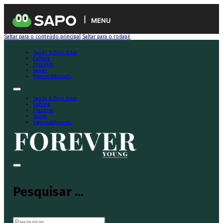
MENU
Saltar para o conteúdo principal
Saltar para o rodapé
Saúde & Bem-Estar
Cultura
Prazeres
Saúde
Viagens&Resorts
Saúde & Bem-Estar
Cultura
Prazeres
Saúde
Viagens&Resorts
Pesquisar ...
Pesquisar