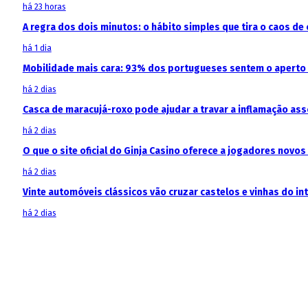
há 23 horas
A regra dos dois minutos: o hábito simples que tira o caos de 
há 1 dia
Mobilidade mais cara: 93% dos portugueses sentem o aperto
há 2 dias
Casca de maracujá-roxo pode ajudar a travar a inflamação as
há 2 dias
O que o site oficial do Ginja Casino oferece a jogadores novos
há 2 dias
Vinte automóveis clássicos vão cruzar castelos e vinhas do in
há 2 dias