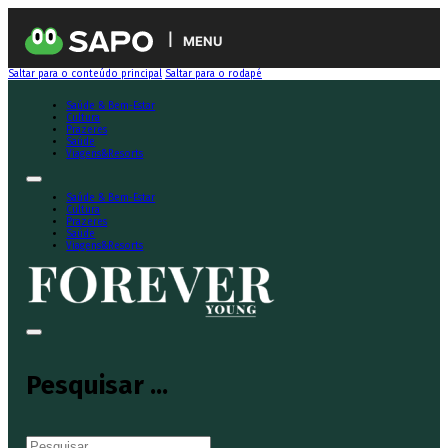
MENU
Saltar para o conteúdo principal
Saltar para o rodapé
Saúde & Bem-Estar
Cultura
Prazeres
Saúde
Viagens&Resorts
Saúde & Bem-Estar
Cultura
Prazeres
Saúde
Viagens&Resorts
Pesquisar ...
Pesquisar