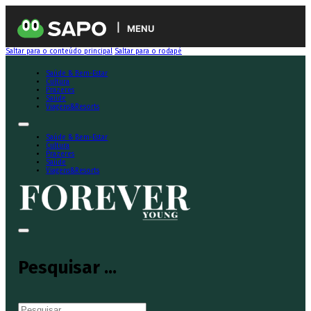
MENU
Saltar para o conteúdo principal
Saltar para o rodapé
Saúde & Bem-Estar
Cultura
Prazeres
Saúde
Viagens&Resorts
Saúde & Bem-Estar
Cultura
Prazeres
Saúde
Viagens&Resorts
Pesquisar ...
Pesquisar