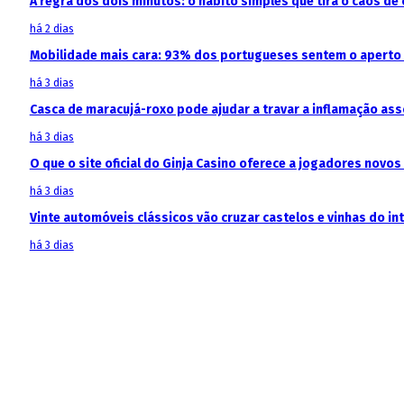
A regra dos dois minutos: o hábito simples que tira o caos de 
há 2 dias
Mobilidade mais cara: 93% dos portugueses sentem o aperto
há 3 dias
Casca de maracujá-roxo pode ajudar a travar a inflamação as
há 3 dias
O que o site oficial do Ginja Casino oferece a jogadores novos
há 3 dias
Vinte automóveis clássicos vão cruzar castelos e vinhas do in
há 3 dias