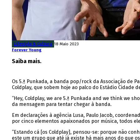
Lifestyle & Cultura
18 Maio 2023
Forever Young
Saiba mais.
Os 5.ª Punkada, a banda pop/rock da Associação de Pa
Coldplay, que sobem hoje ao palco do Estádio Cidade d
“Hey, Coldplay, we are 5.ª Punkada and we think we shou
da mensagem para tentar chegar à banda.
Em declarações à agência Lusa, Paulo Jacob, coordenad
por cinco elementos apaixonados por música, todos eles
“Estando cá [os Coldplay], pensou-se: porque não c
este um grupo que até já existe há mais anos do que os