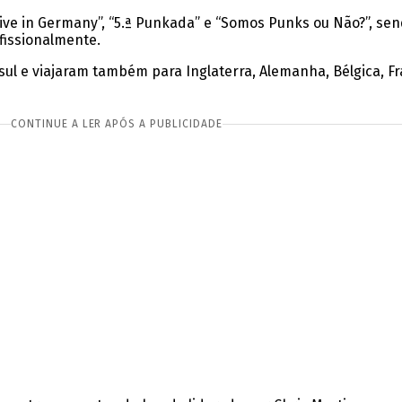
Live in Germany”, “5.ª Punkada” e “Somos Punks ou Não?”, se
fissionalmente.
ul e viajaram também para Inglaterra, Alemanha, Bélgica, Fra
CONTINUE A LER APÓS A PUBLICIDADE