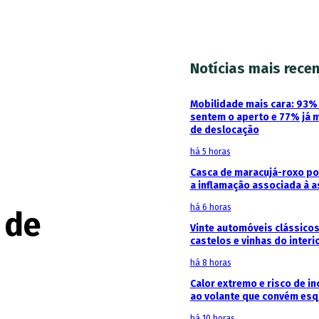
Notícias mais rece
Mobilidade mais cara: 93
sentem o aperto e 77% já 
de deslocação
há 5 horas
Casca de maracujá-roxo pod
a inflamação associada à 
há 6 horas
 de
Vinte automóveis clássicos
castelos e vinhas do interi
há 8 horas
Calor extremo e risco de in
ao volante que convém esq
há 10 horas