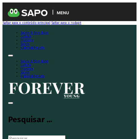
MENU
Saltar para o conteúdo principal
Saltar para o rodapé
Saúde & Bem-Estar
Cultura
Prazeres
Saúde
Viagens&Resorts
Saúde & Bem-Estar
Cultura
Prazeres
Saúde
Viagens&Resorts
Pesquisar ...
Pesquisar