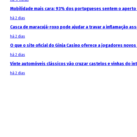
Mobilidade mais cara: 93% dos portugueses sentem o aperto
há 2 dias
Casca de maracujá-roxo pode ajudar a travar a inflamação as
há 2 dias
O que o site oficial do Ginja Casino oferece a jogadores novos
há 2 dias
Vinte automóveis clássicos vão cruzar castelos e vinhas do in
há 2 dias