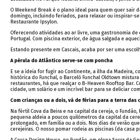
O Weekend Break é o plano ideal para quem quer sair da 
domingo, incluindo feriados, para relaxar ou inspirar-s
Restaurante Ipsylon.
Oferecendo atividades ao ar livre, uma gastronomia de 
Portugal. Com piscina exterior, de água salgada e aque
Estando presente em Cascais, acaba por ser uma escolh
A pérula do Atlântico serve-se com poncha
E se a ideia for fugir ao Continente, a ilha da Madeira
histórica do Funchal, o Barceló Funchal Oldtown mistura
restaurantes, há que realçar o B-Heaven Rooftop Bar. C
cidade, um solário e um incrível bar para se deliciar com
Com crianças ou a dois, vá de férias para a terra das 
Na fértil Cova da Beira e na capital da cereja, o Fundão
pequena aldeia a poucos quilómetros da capital da cere
prolongado, em família ou a dois. Nos dias de verão qu
cerejeiras. O nosso pomar rodeia as piscinas (da casa pr
A Cerca Design House, no Fundão, em plena Serra da Ga