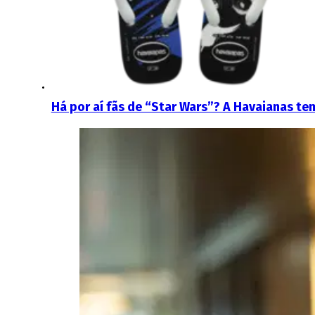
Há por aí fãs de “Star Wars”? A Havaianas te