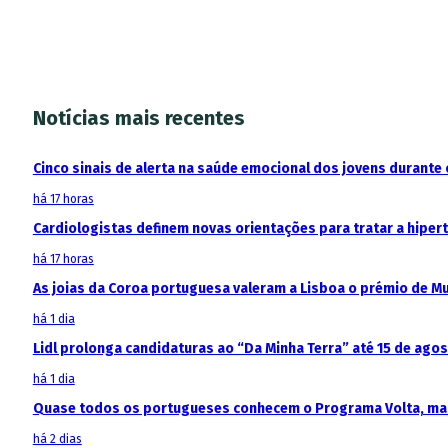
Notícias mais recentes
Cinco sinais de alerta na saúde emocional dos jovens durante 
há 17 horas
Cardiologistas definem novas orientações para tratar a hipe
há 17 horas
As joias da Coroa portuguesa valeram a Lisboa o prémio de M
há 1 dia
Lidl prolonga candidaturas ao “Da Minha Terra” até 15 de ago
há 1 dia
Quase todos os portugueses conhecem o Programa Volta, mas
há 2 dias