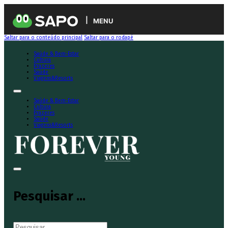
MENU
Saltar para o conteúdo principal
Saltar para o rodapé
Saúde & Bem-Estar
Cultura
Prazeres
Saúde
Viagens&Resorts
Saúde & Bem-Estar
Cultura
Prazeres
Saúde
Viagens&Resorts
Pesquisar ...
Pesquisar