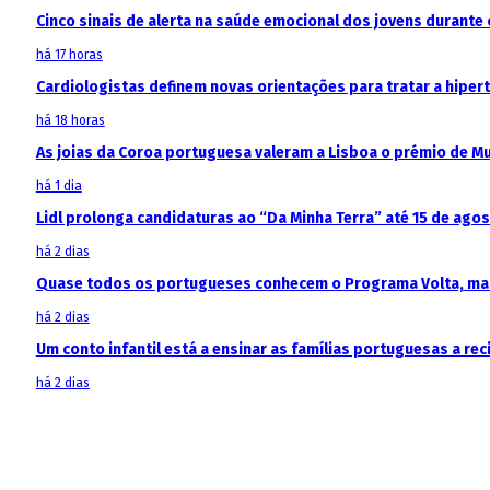
Cinco sinais de alerta na saúde emocional dos jovens durante 
há 17 horas
Cardiologistas definem novas orientações para tratar a hipe
há 18 horas
As joias da Coroa portuguesa valeram a Lisboa o prémio de M
há 1 dia
Lidl prolonga candidaturas ao “Da Minha Terra” até 15 de ago
há 2 dias
Quase todos os portugueses conhecem o Programa Volta, mas
há 2 dias
Um conto infantil está a ensinar as famílias portuguesas a recic
há 2 dias