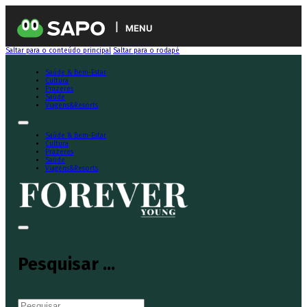
MENU
Saltar para o conteúdo principal
Saltar para o rodapé
Saúde & Bem-Estar
Cultura
Prazeres
Saúde
Viagens&Resorts
Saúde & Bem-Estar
Cultura
Prazeres
Saúde
Viagens&Resorts
Pesquisar ...
Pesquisar