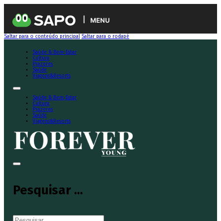
MENU
Saltar para o conteúdo principal
Saltar para o rodapé
Saúde & Bem-Estar
Cultura
Prazeres
Saúde
Viagens&Resorts
Saúde & Bem-Estar
Cultura
Prazeres
Saúde
Viagens&Resorts
Pesquisar ...
Pesquisar