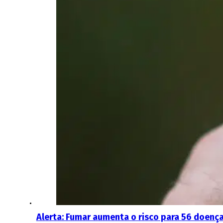
Alerta: Fumar aumenta o risco para 56 doenç