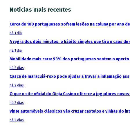
Notícias mais recentes
Cerca de 100 portugueses sofrem lesões na coluna por ano d
há 1 dia
A regra dos dois minutos: o hábito simples que tira o caos de 
há 1 dia
Mobilidade mais cara: 93% dos portugueses sentem o aperto
há 2 dias
Casca de maracujá-roxo pode ajudar a travar a inflamação as
há 2 dias
O que o site oficial do Ginja Casino oferece a jogadores novos
há 2 dias
Vinte automóveis clássicos vão cruzar castelos e vinhas do in
há 2 dias