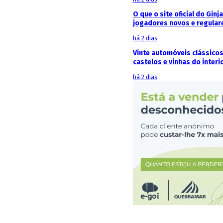
O que o site oficial do Ginj
jogadores novos e regular
há 2 dias
Vinte automóveis clássicos
castelos e vinhas do interi
há 2 dias