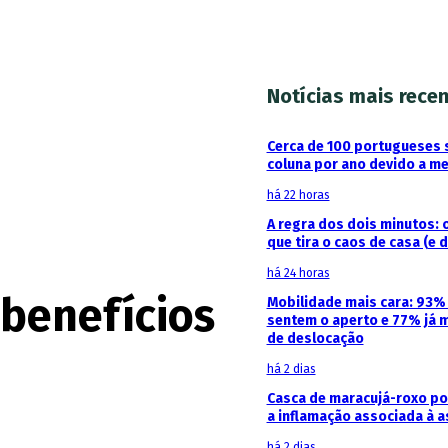
Notícias mais rece
Cerca de 100 portugueses 
coluna por ano devido a m
há 22 horas
A regra dos dois minutos: 
que tira o caos de casa (e 
há 24 horas
 benefícios
Mobilidade mais cara: 93
sentem o aperto e 77% já 
de deslocação
há 2 dias
Casca de maracujá-roxo pod
a inflamação associada à 
há 2 dias