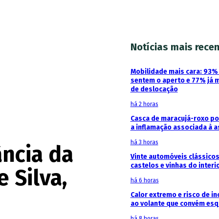
Notícias mais rece
Mobilidade mais cara: 93
sentem o aperto e 77% já 
de deslocação
há 2 horas
Casca de maracujá-roxo pod
a inflamação associada à 
há 3 horas
ância da
Vinte automóveis clássicos
castelos e vinhas do interi
 Silva,
há 6 horas
Calor extremo e risco de in
ao volante que convém esq
há 8 horas