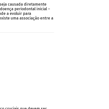
 seja causada diretamente
doença periodontal inicial –
de a evoluir para
 existe uma associação entre a
sco cruciais que devem ser