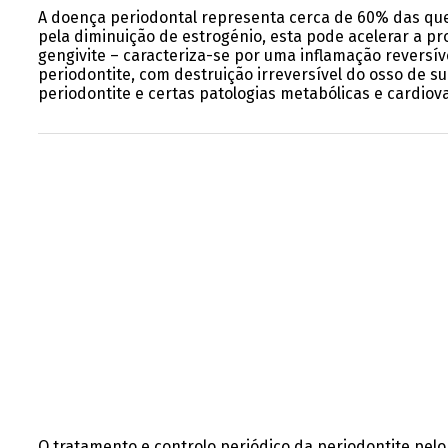
A doença periodontal representa cerca de 60% das qu
pela diminuição de estrogénio, esta pode acelerar a pro
gengivite – caracteriza-se por uma inflamação reversív
periodontite, com destruição irreversível do osso de s
periodontite e certas patologias metabólicas e cardiova
O tratamento e controlo periódico da periodontite pelo