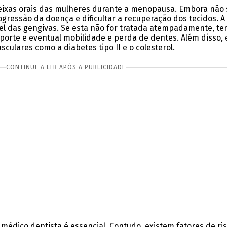
eixas orais das mulheres durante a menopausa. Embora não
gressão da doença e dificultar a recuperação dos tecidos. A 
el das gengivas. Se esta não for tratada atempadamente, ten
uporte e eventual mobilidade e perda de dentes. Além disso,
sculares como a diabetes tipo II e o colesterol.
CONTINUE A LER APÓS A PUBLICIDADE
 médico dentista é essencial. Contudo, existem fatores de ri