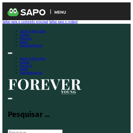
MENU
Saltar para o conteúdo principal
Saltar para o rodapé
Saúde & Bem-Estar
Cultura
Prazeres
Saúde
Viagens&Resorts
Saúde & Bem-Estar
Cultura
Prazeres
Saúde
Viagens&Resorts
Pesquisar ...
Pesquisar