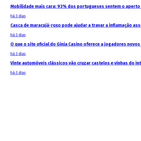
Mobilidade mais cara: 93% dos portugueses sentem o aperto
há 3 dias
Casca de maracujá-roxo pode ajudar a travar a inflamação as
há 3 dias
O que o site oficial do Ginja Casino oferece a jogadores novos
há 3 dias
Vinte automóveis clássicos vão cruzar castelos e vinhas do in
há 3 dias