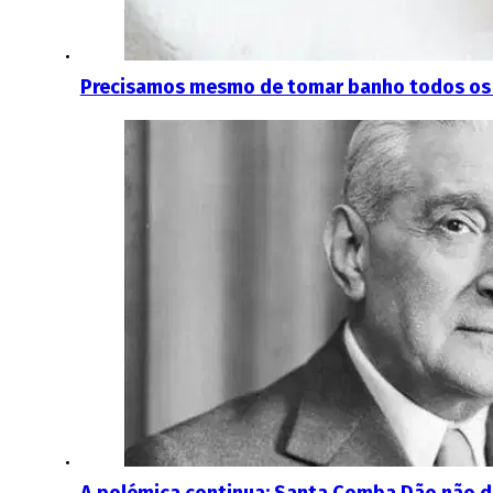
Precisamos mesmo de tomar banho todos os 
A polémica continua: Santa Comba Dão não d