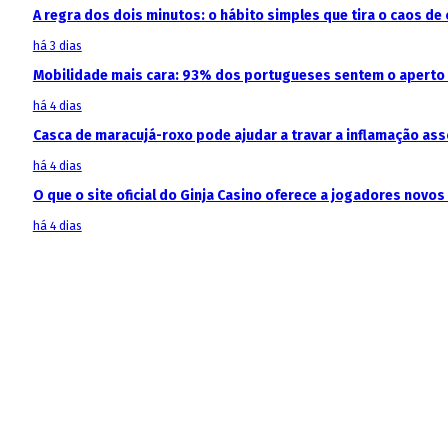
A regra dos dois minutos: o hábito simples que tira o caos de 
há 3 dias
Mobilidade mais cara: 93% dos portugueses sentem o aperto
há 4 dias
Casca de maracujá-roxo pode ajudar a travar a inflamação as
há 4 dias
O que o site oficial do Ginja Casino oferece a jogadores novos
há 4 dias