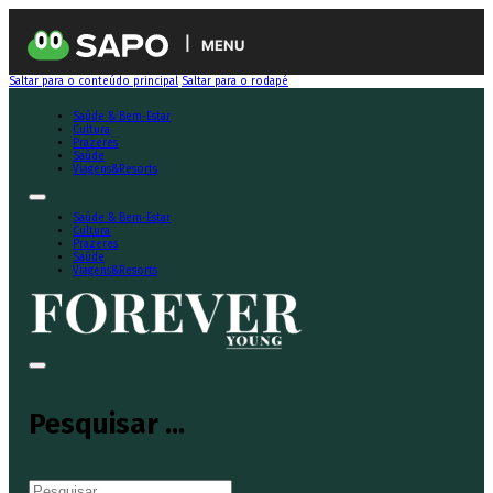
MENU
Saltar para o conteúdo principal
Saltar para o rodapé
Saúde & Bem-Estar
Cultura
Prazeres
Saúde
Viagens&Resorts
Saúde & Bem-Estar
Cultura
Prazeres
Saúde
Viagens&Resorts
Pesquisar ...
Pesquisar