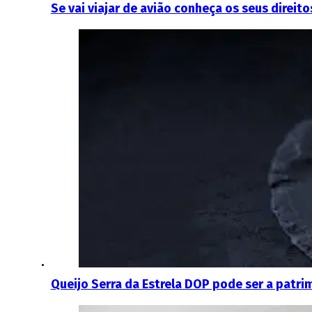
Se vai viajar de avião conheça os seus direit
Queijo Serra da Estrela DOP pode ser a patr