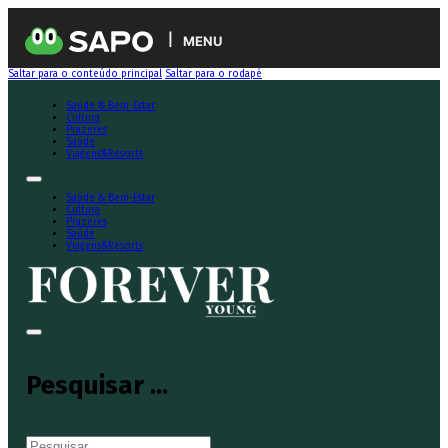
MENU
Saltar para o conteúdo principal
Saltar para o rodapé
Saúde & Bem-Estar
Cultura
Prazeres
Saúde
Viagens&Resorts
Saúde & Bem-Estar
Cultura
Prazeres
Saúde
Viagens&Resorts
Pesquisar ...
Pesquisar