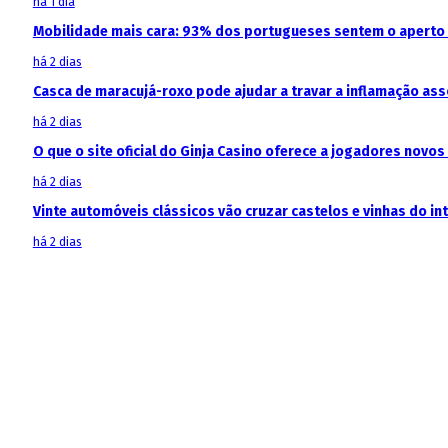
há 1 dia
Mobilidade mais cara: 93% dos portugueses sentem o aperto
há 2 dias
Casca de maracujá-roxo pode ajudar a travar a inflamação as
há 2 dias
O que o site oficial do Ginja Casino oferece a jogadores novos
há 2 dias
Vinte automóveis clássicos vão cruzar castelos e vinhas do in
há 2 dias