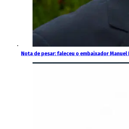
Nota de pesar: faleceu o embaixador Manuel