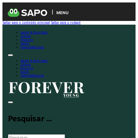
MENU
Saltar para o conteúdo principal
Saltar para o rodapé
Saúde & Bem-Estar
Cultura
Prazeres
Saúde
Viagens&Resorts
Saúde & Bem-Estar
Cultura
Prazeres
Saúde
Viagens&Resorts
Pesquisar ...
Pesquisar