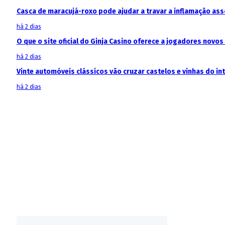
Casca de maracujá-roxo pode ajudar a travar a inflamação as
há 2 dias
O que o site oficial do Ginja Casino oferece a jogadores novos
há 2 dias
Vinte automóveis clássicos vão cruzar castelos e vinhas do in
há 2 dias