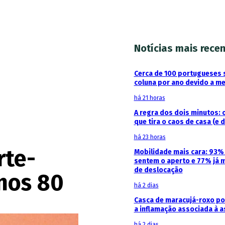
Notícias mais rece
Cerca de 100 portugueses 
coluna por ano devido a m
há 21 horas
A regra dos dois minutos: 
que tira o caos de casa (e 
há 23 horas
rte-
Mobilidade mais cara: 93
sentem o aperto e 77% já 
de deslocação
anos 80
há 2 dias
Casca de maracujá-roxo pod
a inflamação associada à 
há 2 dias