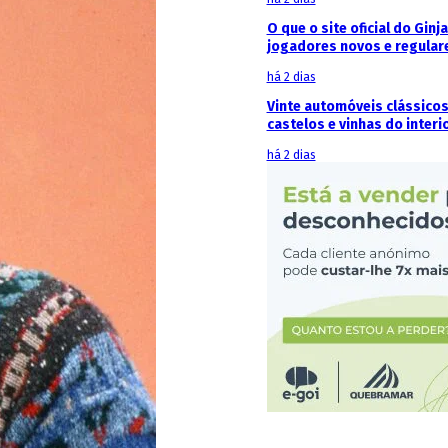
O que o site oficial do Ginj
jogadores novos e regular
há 2 dias
Vinte automóveis clássicos
castelos e vinhas do interi
há 2 dias