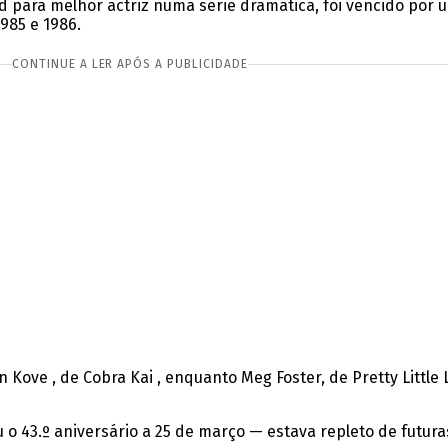
 para melhor actriz numa série dramática, foi vencido por u
985 e 1986.
CONTINUE A LER APÓS A PUBLICIDADE
in Kove , de Cobra Kai , enquanto Meg Foster, de Pretty Little
43.º aniversário a 25 de março — estava repleto de futuras