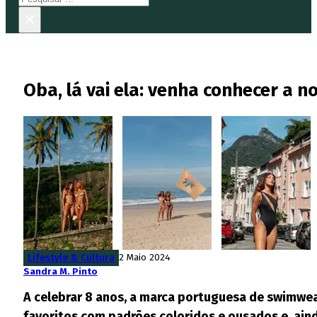
×
Oba, lá vai ela: venha conhecer a n
Lifestyle & Cultura
2 Maio 2024
Sandra M. Pinto
A celebrar 8 anos, a marca portuguesa de swimwear
favoritos com padrões coloridos e ousados e, aind