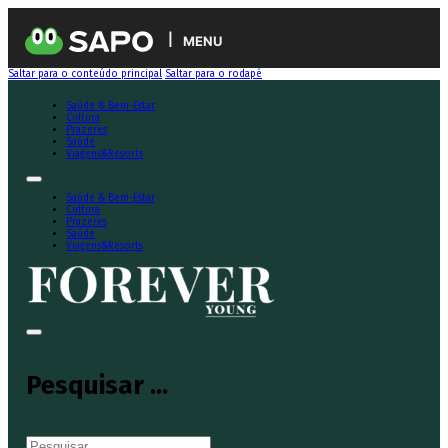
MENU
Saltar para o conteúdo principal
Saltar para o rodapé
Saúde & Bem-Estar
Cultura
Prazeres
Saúde
Viagens&Resorts
Saúde & Bem-Estar
Cultura
Prazeres
Saúde
Viagens&Resorts
Pesquisar ...
Pesquisar