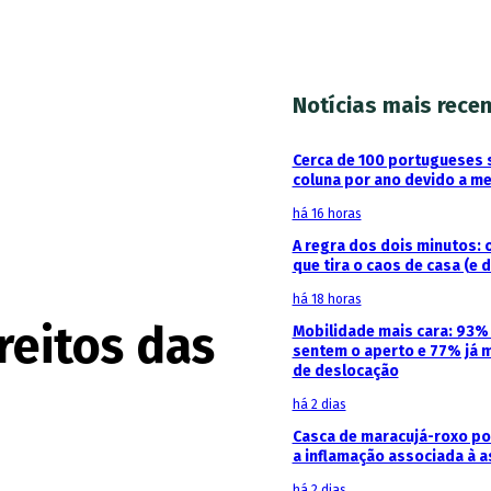
Notícias mais rece
Cerca de 100 portugueses 
coluna por ano devido a m
há 16 horas
A regra dos dois minutos: 
que tira o caos de casa (e 
há 18 horas
ireitos das
Mobilidade mais cara: 93
sentem o aperto e 77% já 
de deslocação
há 2 dias
Casca de maracujá-roxo pod
a inflamação associada à 
há 2 dias