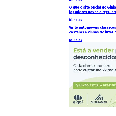
O que o site oficial do Ginj
jogadores novos e regular
há 2 dias
Vinte automóveis clássicos
castelos e vinhas do interi
há 2 dias