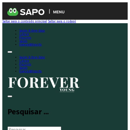
MENU
Saltar para o conteúdo principal
Saltar para o rodapé
Saúde & Bem-Estar
Cultura
Prazeres
Saúde
Viagens&Resorts
Saúde & Bem-Estar
Cultura
Prazeres
Saúde
Viagens&Resorts
Pesquisar ...
Pesquisar