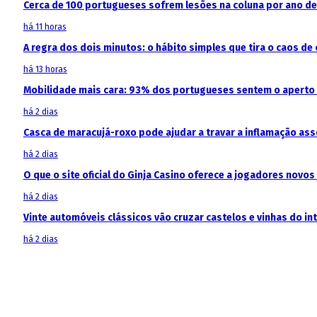
Cerca de 100 portugueses sofrem lesões na coluna por ano d
há 11 horas
A regra dos dois minutos: o hábito simples que tira o caos de 
há 13 horas
Mobilidade mais cara: 93% dos portugueses sentem o aperto
há 2 dias
Casca de maracujá-roxo pode ajudar a travar a inflamação as
há 2 dias
O que o site oficial do Ginja Casino oferece a jogadores novos
há 2 dias
Vinte automóveis clássicos vão cruzar castelos e vinhas do in
há 2 dias