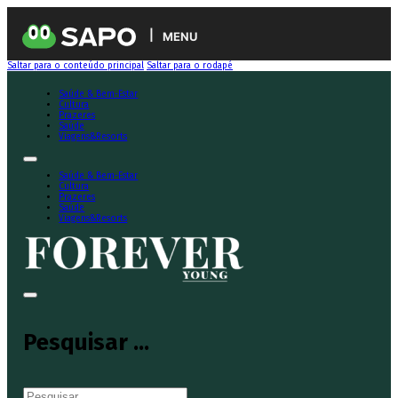
MENU
Saltar para o conteúdo principal
Saltar para o rodapé
Saúde & Bem-Estar
Cultura
Prazeres
Saúde
Viagens&Resorts
Saúde & Bem-Estar
Cultura
Prazeres
Saúde
Viagens&Resorts
Pesquisar ...
Pesquisar