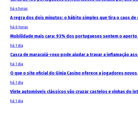
há 4 horas
A regra dos dois minutos: o hábito simples que tira o caos de 
há 6 horas
Mobilidade mais cara: 93% dos portugueses sentem o aperto
há 1 dia
Casca de maracujá-roxo pode ajudar a travar a inflamação as
há 1 dia
O que o site oficial do Ginja Casino oferece a jogadores novos
há 1 dia
Vinte automóveis clássicos vão cruzar castelos e vinhas do in
há 1 dia