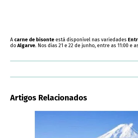
A
carne de bisonte
está disponível nas variedades
Ent
do
Algarve
. Nos dias 21 e 22 de junho, entre as 11:00 e 
Artigos Relacionados