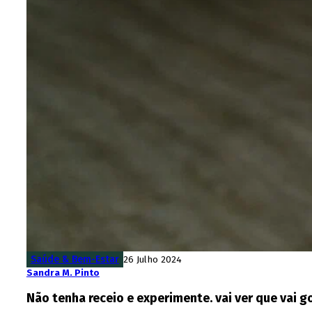
Saúde & Bem-Estar
26 Julho 2024
Sandra M. Pinto
Não tenha receio e experimente. vai ver que vai g