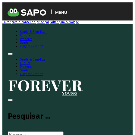
MENU
Saltar para o conteúdo principal
Saltar para o rodapé
Saúde & Bem-Estar
Cultura
Prazeres
Saúde
Viagens&Resorts
Saúde & Bem-Estar
Cultura
Prazeres
Saúde
Viagens&Resorts
Pesquisar ...
Pesquisar