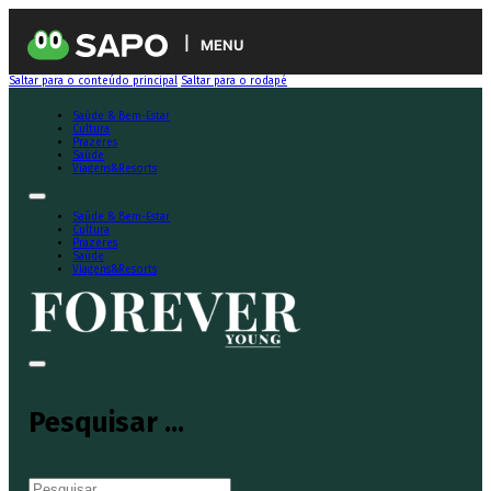
MENU
Saltar para o conteúdo principal
Saltar para o rodapé
Saúde & Bem-Estar
Cultura
Prazeres
Saúde
Viagens&Resorts
Saúde & Bem-Estar
Cultura
Prazeres
Saúde
Viagens&Resorts
Pesquisar ...
Pesquisar