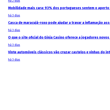
há 2 dias
Mobilidade mais cara: 93% dos portugueses sentem o aperto
há 3 dias
Casca de maracujá-roxo pode ajudar a travar a inflamação as
há 3 dias
O que o site oficial do Ginja Casino oferece a jogadores novos
há 3 dias
Vinte automóveis clássicos vão cruzar castelos e vinhas do in
há 3 dias