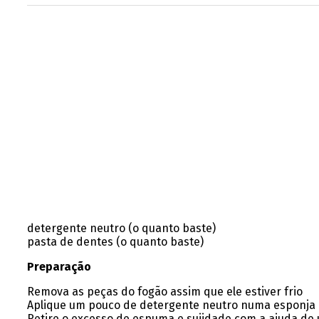
detergente neutro (o quanto baste)
pasta de dentes (o quanto baste)
Preparação
Remova as peças do fogão assim que ele estiver frio
Aplique um pouco de detergente neutro numa esponja 
Retire o excesso de espuma e sujidade com a ajuda de