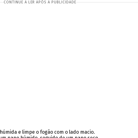
CONTINUE A LER APÓS A PUBLICIDADE
húmida e limpe o fogão com o lado macio.
 um pano húmido, seguido de um pano seco.