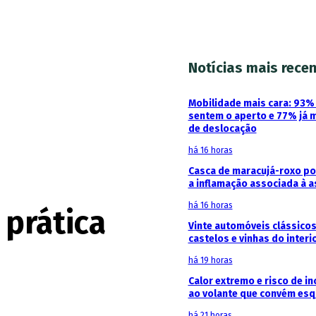
Notícias mais rece
Mobilidade mais cara: 93
sentem o aperto e 77% já 
de deslocação
há 16 horas
Casca de maracujá-roxo pod
a inflamação associada à 
há 16 horas
prática
Vinte automóveis clássicos
castelos e vinhas do interi
há 19 horas
Calor extremo e risco de in
ao volante que convém esq
há 21 horas