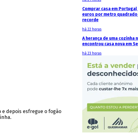
Comprar casa em Portugal j
euros por metro quadrado 
recorde
há 22 horas
A herança de uma cozinha 
encontrou casa nova em Se
há 23 horas
 e depois esfregue o fogão
inha.