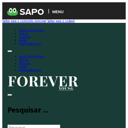
MENU
Saltar para o conteúdo principal
Saltar para o rodapé
Saúde & Bem-Estar
Cultura
Prazeres
Saúde
Viagens&Resorts
Saúde & Bem-Estar
Cultura
Prazeres
Saúde
Viagens&Resorts
Pesquisar ...
Pesquisar