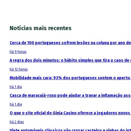
Notícias mais recentes
Cerca de 100 portugueses sofrem lesões na coluna por ano d
há 9 horas
A regra dos dois minutos: o hábito simples que tira o caos de 
há 12 horas
Mobilidade mais cara: 93% dos portugueses sentem o aperto
há 1 dia
Casca de maracujá-roxo pode ajudar a travar a inflamação as
há 1 dia
O que o site oficial do Ginja Casino oferece a jogadores novos
há 2 dias
Vinte automóveis clássicos vão cruzar castelos e vinhas do in