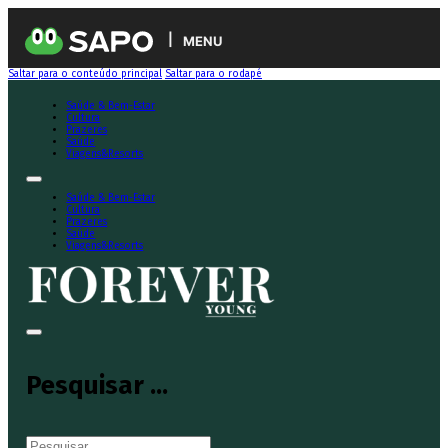
MENU
Saltar para o conteúdo principal
Saltar para o rodapé
Saúde & Bem-Estar
Cultura
Prazeres
Saúde
Viagens&Resorts
Saúde & Bem-Estar
Cultura
Prazeres
Saúde
Viagens&Resorts
Pesquisar ...
Pesquisar