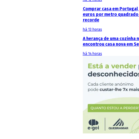
Comprar casa em Portugal j
euros por metro quadrado 
recorde
há 13 horas
A herança de uma cozinha 
encontrou casa nova em Se
há 14 horas