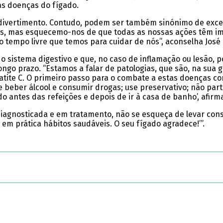
 as doenças do fígado.
e divertimento. Contudo, podem ser também sinónimo de exc
, mas esquecemo-nos de que todas as nossas ações têm im
tempo livre que temos para cuidar de nós”, aconselha José 
o sistema digestivo e que, no caso de inflamação ou lesão,
ongo prazo. “Estamos a falar de patologias, que são, na sua g
epatite C. O primeiro passo para o combate a estas doenças 
te beber álcool e consumir drogas; use preservativo; não par
o antes das refeições e depois de ir à casa de banho’, afirm
 diagnosticada e em tratamento, não se esqueça de levar co
 em prática hábitos saudáveis. O seu fígado agradece!’”.