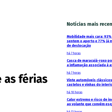
Notícias mais rece
Mobilidade mais cara: 93
sentem o aperto e 77% já 
de deslocação
há 7 horas
Casca de maracujá-roxo pod
a inflamação associada à 
há 7 horas
 as férias
Vinte automóveis clássicos
castelos e vinhas do interi
há 10 horas
Calor extremo e risco de in
ao volante que convém esq
há 12 horas