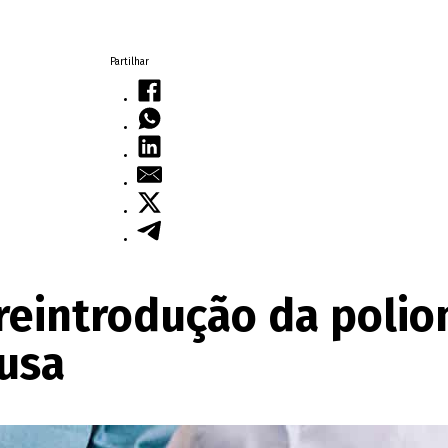
Partilhar
 reintrodução da polio
ausa