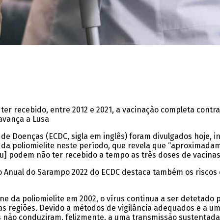
er recebido, entre 2012 e 2021, a vacinação completa contra
 avança a Lusa
e Doenças (ECDC, sigla em inglês) foram divulgados hoje, i
 da poliomielite neste período, que revela que “aproximadam
 podem não ter recebido a tempo as três doses de vacinas c
co Anual do Sarampo 2022 do ECDC destaca também os riscos
e da poliomielite em 2002, o vírus continua a ser detetado
as regiões. Devido a métodos de vigilância adequados e a u
s não conduziram, felizmente, a uma transmissão sustentad