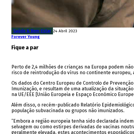
Saúde & Bem-Estar
24 Abril 2023
Forever Young
Fique a par
Perto de 2,4 milhões de crianças na Europa podem não t
risco de reintrodução do vírus no continente europeu,
Os dados do Centro Europeu de Controlo de Prevenção d
Imunização, e resultam de uma atualização da situação
na UE/EEE [União Europeia e Espaço Económico Europeu]
Além disso, o recém-publicado Relatório Epidemiológi
população subvacinada ou grupos não imunizados.
“Embora a região europeia tenha sido declarada indemn
selvagem ou como estirpes derivadas de vacinas noutr
geralmente elevada, estes acontecimentos esporádico