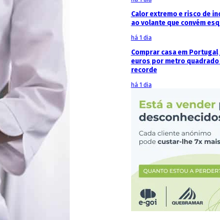
Calor extremo e risco de in
ao volante que convém esq
há 1 dia
Comprar casa em Portugal j
euros por metro quadrado 
recorde
há 1 dia