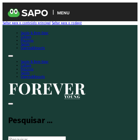
MENU
Saltar para o conteúdo principal
Saltar para o rodapé
Saúde & Bem-Estar
Cultura
Prazeres
Saúde
Viagens&Resorts
Saúde & Bem-Estar
Cultura
Prazeres
Saúde
Viagens&Resorts
Pesquisar ...
Pesquisar