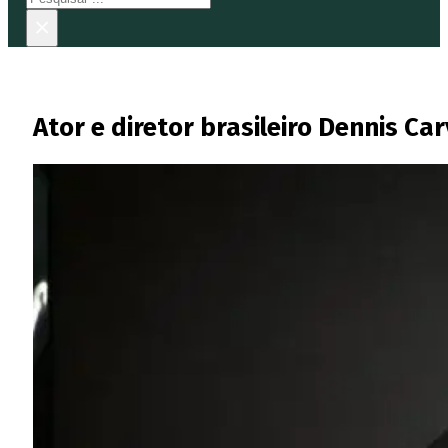
×
Ator e diretor brasileiro Dennis C