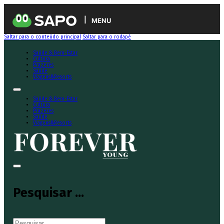
MENU
Saltar para o conteúdo principal
Saltar para o rodapé
Saúde & Bem-Estar
Cultura
Prazeres
Saúde
Viagens&Resorts
Saúde & Bem-Estar
Cultura
Prazeres
Saúde
Viagens&Resorts
Pesquisar ...
Pesquisar