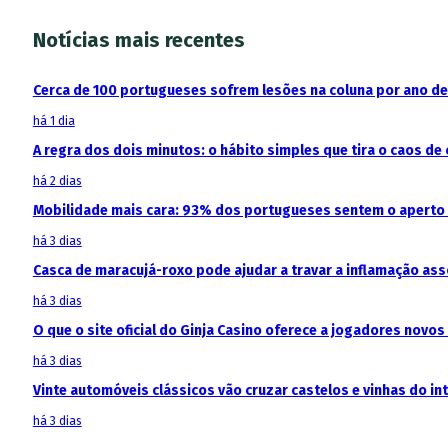
Notícias mais recentes
Cerca de 100 portugueses sofrem lesões na coluna por ano d
há 1 dia
A regra dos dois minutos: o hábito simples que tira o caos de 
há 2 dias
Mobilidade mais cara: 93% dos portugueses sentem o aperto
há 3 dias
Casca de maracujá-roxo pode ajudar a travar a inflamação as
há 3 dias
O que o site oficial do Ginja Casino oferece a jogadores novos
há 3 dias
Vinte automóveis clássicos vão cruzar castelos e vinhas do in
há 3 dias