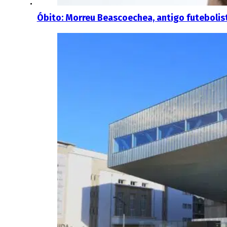
Óbito: Morreu Beascoechea, antigo futebolist