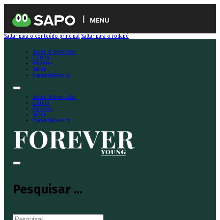
MENU
Saltar para o conteúdo principal
Saltar para o rodapé
Saúde & Bem-Estar
Cultura
Prazeres
Saúde
Viagens&Resorts
Saúde & Bem-Estar
Cultura
Prazeres
Saúde
Viagens&Resorts
Pesquisar ...
Pesquisar