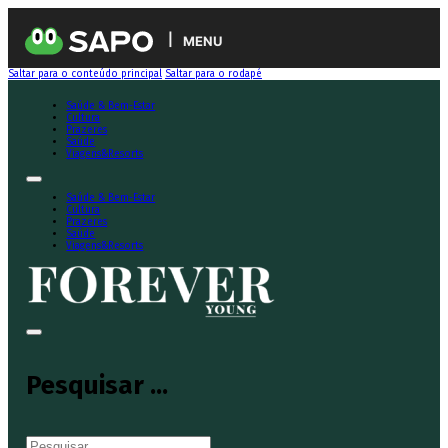
MENU
Saltar para o conteúdo principal
Saltar para o rodapé
Saúde & Bem-Estar
Cultura
Prazeres
Saúde
Viagens&Resorts
Saúde & Bem-Estar
Cultura
Prazeres
Saúde
Viagens&Resorts
Pesquisar ...
Pesquisar