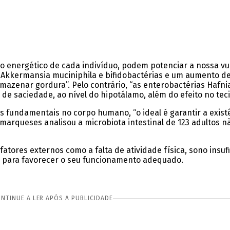
mo energético de cada indivíduo, podem potenciar a nossa v
kkermansia muciniphila e bifidobactérias e um aumento de 
mazenar gordura”. Pelo contrário, “as enterobactérias Hafni
saciedade, ao nível do hipotálamo, além do efeito no tecido 
fundamentais no corpo humano, “o ideal é garantir a existên
namarqueses analisou a microbiota intestinal de 123 adultos
atores externos como a falta de atividade física, sono insu
ta para favorecer o seu funcionamento adequado.
NTINUE A LER APÓS A PUBLICIDADE