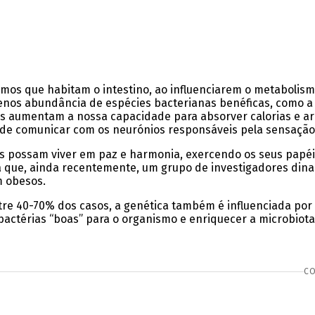
smos que habitam o intestino, ao influenciarem o metabolis
os abundância de espécies bacterianas benéficas, como a A
tes aumentam a nossa capacidade para absorver calorias e ar
e comunicar com os neurónios responsáveis pela sensação de 
s possam viver em paz e harmonia, exercendo os seus papéis 
mbra que, ainda recentemente, um grupo de investigadores di
m obesos.
re 40-70% dos casos, a genética também é influenciada por f
r bactérias “boas” para o organismo e enriquecer a microbio
CO