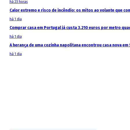
há 23 horas
Calor extremo e risco de incêndio: os mitos ao volante que c
há 1 dia
Comprar casa em Portugal já custa 3.210 euros por metro qua
há 1 dia
A herança de uma cozinha napolitana encontrou casa nova em 
há 1 dia