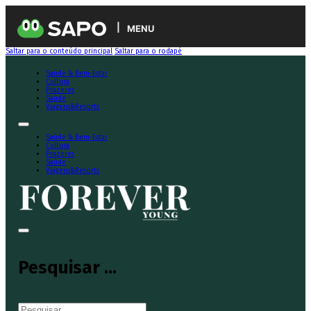
MENU
Saltar para o conteúdo principal
Saltar para o rodapé
Saúde & Bem-Estar
Cultura
Prazeres
Saúde
Viagens&Resorts
Saúde & Bem-Estar
Cultura
Prazeres
Saúde
Viagens&Resorts
Pesquisar ...
Pesquisar