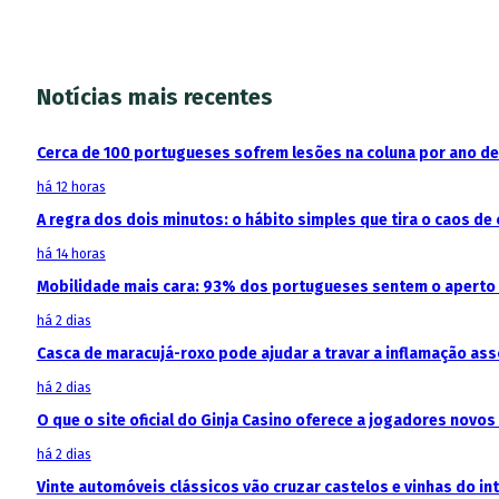
Notícias mais recentes
Cerca de 100 portugueses sofrem lesões na coluna por ano d
há 12 horas
A regra dos dois minutos: o hábito simples que tira o caos de 
há 14 horas
Mobilidade mais cara: 93% dos portugueses sentem o aperto
há 2 dias
Casca de maracujá-roxo pode ajudar a travar a inflamação as
há 2 dias
O que o site oficial do Ginja Casino oferece a jogadores novos
há 2 dias
Vinte automóveis clássicos vão cruzar castelos e vinhas do in