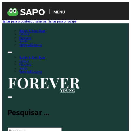
MENU
Saltar para o conteúdo principal
Saltar para o rodapé
Saúde & Bem-Estar
Cultura
Prazeres
Saúde
Viagens&Resorts
Saúde & Bem-Estar
Cultura
Prazeres
Saúde
Viagens&Resorts
Pesquisar ...
Pesquisar