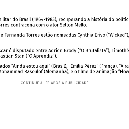
litar do Brasil (1964-1985), recuperando a história do polític
orres contracena com o ator Selton Mello.
n e Fernanda Torres estão nomeadas Cynthia Erivo (“Wicked”)
car é disputado entre Adrien Brody (“O Brutalista”), Timot
astian Stan (“O Aprendiz”).
os “Ainda estou aqui” (Brasil), “Emilia Pérez” (França), “A 
Mohammad Rasoulof (Alemanha), e o filme de animação “Flow – 
CONTINUE A LER APÓS A PUBLICIDADE