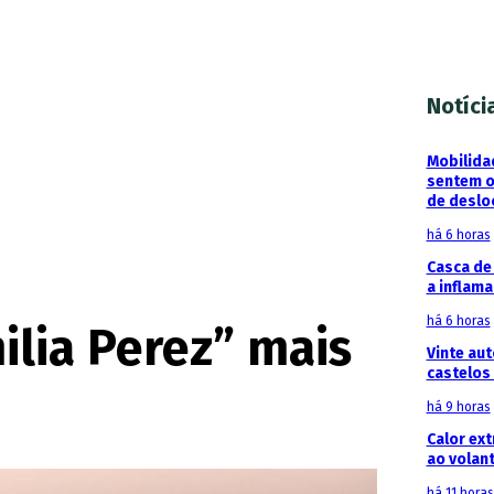
Notíci
Mobilida
sentem o
de deslo
há 6 horas
Casca de
a inflam
há 6 horas
ilia Perez” mais
Vinte au
castelos 
há 9 horas
Calor ext
ao volan
há 11 horas