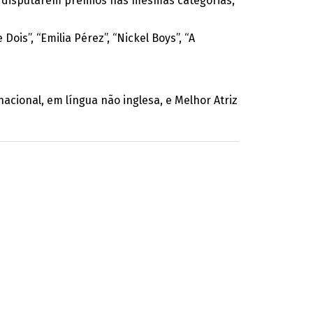
 a disputarem prémios nas mesmas categorias,
ois”, “Emilia Pérez”, “Nickel Boys”, “A
nacional, em língua não inglesa, e Melhor Atriz