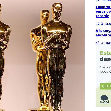
Comprar 
euros po
recorde
há 12 hora
A heranç
encontro
há 13 hora