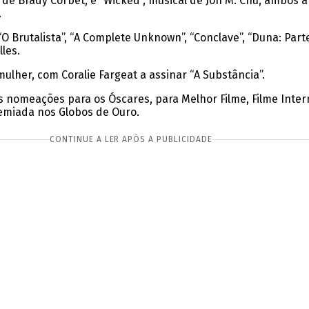
 de Brady Corbet, e “Wicked”, musical de Jon M. Chu, ambos
.
Brutalista”, “A Complete Unknown”, “Conclave”, “Duna: Parte D
lles.
ulher, com Coralie Fargeat a assinar “A Substância”.
rês nomeações para os Óscares, para Melhor Filme, Filme Inter
remiada nos Globos de Ouro.
CONTINUE A LER APÓS A PUBLICIDADE