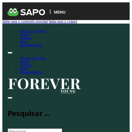
MENU
Saltar para o conteúdo principal
Saltar para o rodapé
Saúde & Bem-Estar
Cultura
Prazeres
Saúde
Viagens&Resorts
Saúde & Bem-Estar
Cultura
Prazeres
Saúde
Viagens&Resorts
Pesquisar ...
Pesquisar