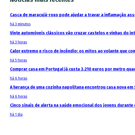
Casca de maracujá-roxo pode ajudar a travar a inflamação as
há 3 minutos
Vinte automóveis clássicos vão cruzar castelos e vinhas do in
há 3 horas
Calor extremo e risco de incêndio: os mitos ao volante que c
há 5 horas
Comprar casa em Portugal já custa 3.210 euros por metro qua
há 6 horas
A herança de uma cozinha napolitana encontrou casa nova em 
há 6 horas
Cinco sinais de alerta na saúde emocional dos jovens durante 
há 1 dia