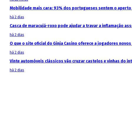
Mobilidade mais cara: 93% dos portugueses sentem o aperto
há 2 dias
Casca de maracujá-roxo pode ajudar a travar a inflamação as
há 2 dias
O que o site oficial do Ginja Casino oferece a jogadores novos
há 2 dias
Vinte automóveis clássicos vão cruzar castelos e vinhas do in
há 2 dias