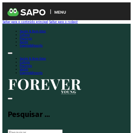
MENU
Saltar para o conteúdo principal
Saltar para o rodapé
Saúde & Bem-Estar
Cultura
Prazeres
Saúde
Viagens&Resorts
Saúde & Bem-Estar
Cultura
Prazeres
Saúde
Viagens&Resorts
Pesquisar ...
Pesquisar