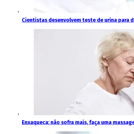
Cientistas desenvolvem teste de urina para 
Enxaqueca: não sofra mais, faça uma massag