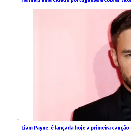
Liam Payne: é lançada hoje a primeira cançã