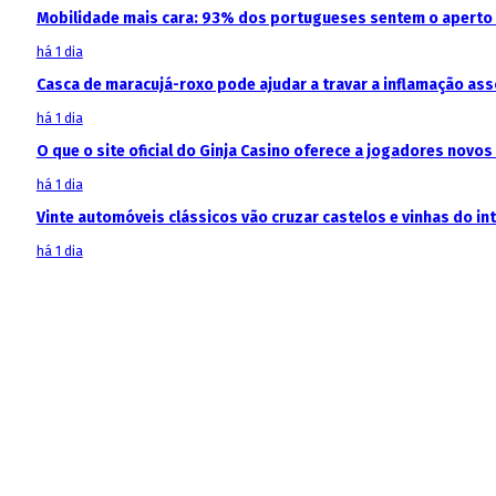
Mobilidade mais cara: 93% dos portugueses sentem o aperto
há 1 dia
Casca de maracujá-roxo pode ajudar a travar a inflamação as
há 1 dia
O que o site oficial do Ginja Casino oferece a jogadores novos
há 1 dia
Vinte automóveis clássicos vão cruzar castelos e vinhas do in
há 1 dia