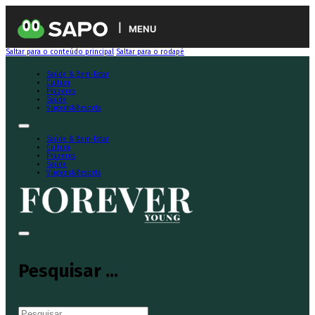
MENU
Saltar para o conteúdo principal
Saltar para o rodapé
Saúde & Bem-Estar
Cultura
Prazeres
Saúde
Viagens&Resorts
Saúde & Bem-Estar
Cultura
Prazeres
Saúde
Viagens&Resorts
Pesquisar ...
Pesquisar