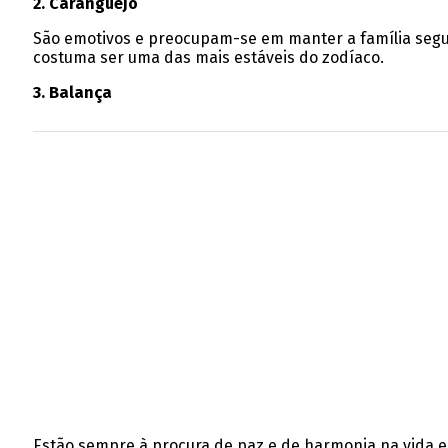
2. Caranguejo
São emotivos e preocupam-se em manter a família segura
costuma ser uma das mais estáveis do zodíaco.
3. Balança
Estão sempre à procura de paz e de harmonia na vida 