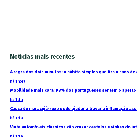
Notícias mais recentes
A regra dos dois minutos: o hábito simples que tira o caos de 
há 1 hora
Mobilidade mais cara: 93% dos portugueses sentem o aperto
há 1 dia
Casca de maracujá-roxo pode ajudar a travar a inflamação as
há 1 dia
Vinte automóveis clássicos vão cruzar castelos e vinhas do in
há 1 dia