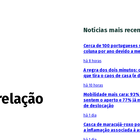
Notícias mais rece
Cerca de 100 portugueses 
coluna por ano devido a m
há 8 horas
A regra dos dois minutos: 
que tira o caos de casa (e 
há 10 horas
relação
Mobilidade mais cara: 93
sentem o aperto e 77% já 
de deslocação
há 1 dia
Casca de maracujá-roxo pod
a inflamação associada à 
há 1 dia