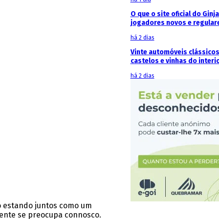
O que o site oficial do Ginj
jogadores novos e regular
há 2 dias
Vinte automóveis clássicos
castelos e vinhas do interi
há 2 dias
o estando juntos como um
mente se preocupa connosco.