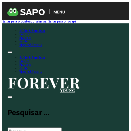
MENU
Saltar para o conteúdo principal
Saltar para o rodapé
Saúde & Bem-Estar
Cultura
Prazeres
Saúde
Viagens&Resorts
Saúde & Bem-Estar
Cultura
Prazeres
Saúde
Viagens&Resorts
Pesquisar ...
Pesquisar