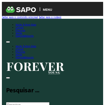
MENU
Saltar para o conteúdo principal
Saltar para o rodapé
Saúde & Bem-Estar
Cultura
Prazeres
Saúde
Viagens&Resorts
Saúde & Bem-Estar
Cultura
Prazeres
Saúde
Viagens&Resorts
Pesquisar ...
Pesquisar