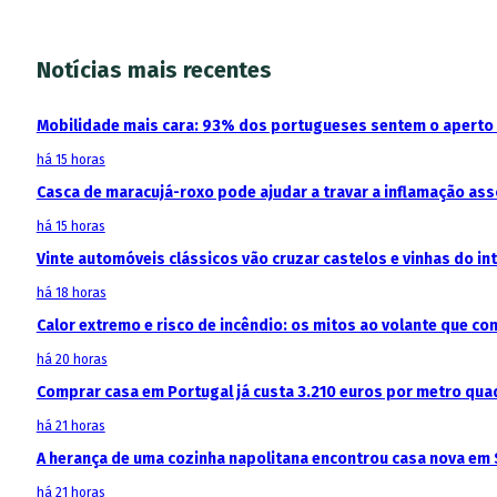
Notícias mais recentes
Mobilidade mais cara: 93% dos portugueses sentem o aperto
há 15 horas
Casca de maracujá-roxo pode ajudar a travar a inflamação as
há 15 horas
Vinte automóveis clássicos vão cruzar castelos e vinhas do in
há 18 horas
Calor extremo e risco de incêndio: os mitos ao volante que c
há 20 horas
Comprar casa em Portugal já custa 3.210 euros por metro qua
há 21 horas
A herança de uma cozinha napolitana encontrou casa nova em 
há 21 horas