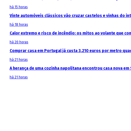
há 15 horas
Vinte automóveis clássicos vão cruzar castelos e vinhas do in
há 18 horas
Calor extremo e risco de incêndio: os mitos ao volante que c
há 20 horas
Comprar casa em Portugal já custa 3.210 euros por metro qua
há 21 horas
A herança de uma cozinha napolitana encontrou casa nova em 
há 21 horas