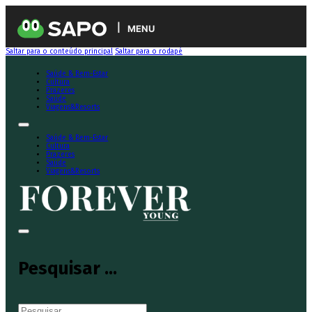
MENU
Saltar para o conteúdo principal
Saltar para o rodapé
Saúde & Bem-Estar
Cultura
Prazeres
Saúde
Viagens&Resorts
Saúde & Bem-Estar
Cultura
Prazeres
Saúde
Viagens&Resorts
Pesquisar ...
Pesquisar